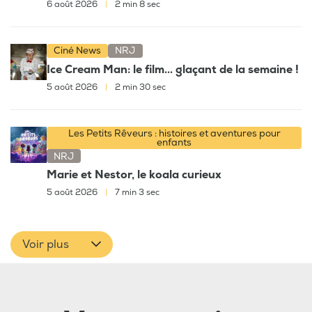
6 août 2026
|
2 min 8 sec
Ciné News
NRJ
Ice Cream Man: le film... glaçant de la semaine !
5 août 2026
|
2 min 30 sec
Les Petits Rêveurs : histoires et aventures pour
enfants
NRJ
Marie et Nestor, le koala curieux
5 août 2026
|
7 min 3 sec
Voir plus