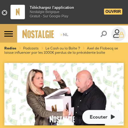
Téléchargez l'application
OUVRIR
Nostalgie Belgique
Gratuit - Sur Google Play
>
NL
Radios
Podcasts
Le Cash ou la Boîte ?
Axel de Flobecq se
laisse influencer par les 1000€ perdus de la précédente boîte
Ecouter