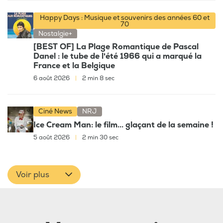
Happy Days : Musique et souvenirs des années 60 et
70
Nostalgie+
[BEST OF] La Plage Romantique de Pascal
Danel : le tube de l'été 1966 qui a marqué la
France et la Belgique
6 août 2026
|
2 min 8 sec
Ciné News
NRJ
Ice Cream Man: le film... glaçant de la semaine !
5 août 2026
|
2 min 30 sec
Voir plus