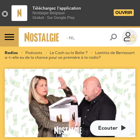
Téléchargez l'application
OUVRIR
Nostalgie Belgique
Gratuit - Sur Google Play
>
NL
Radios
Podcasts
Le Cash ou la Boîte ?
Laetitia de Bernissart
a-t-elle eu de la chance pour sa première à la radio?
Ecouter