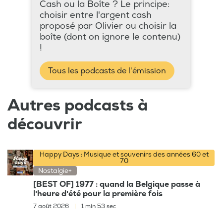
Cash ou la Boîte ? Le principe:
choisir entre l'argent cash
proposé par Olivier ou choisir la
boîte (dont on ignore le contenu)
!
Tous les podcasts de l'émission
Autres podcasts à
découvrir
Happy Days : Musique et souvenirs des années 60 et
70
Nostalgie+
[BEST OF] 1977 : quand la Belgique passe à
l'heure d'été pour la première fois
7 août 2026
|
1 min 53 sec