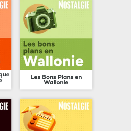
ique
Les Bons Plans en
s
Wallonie