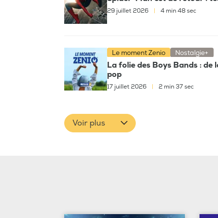
29 juillet 2026
|
4 min 48 sec
Le moment Zenio
Nostalgie+
La folie des Boys Bands : de 
pop
17 juillet 2026
|
2 min 37 sec
Voir plus