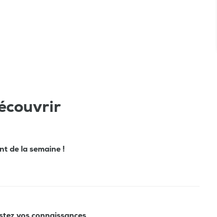
écouvrir
ant de la semaine !
estez vos connaissances