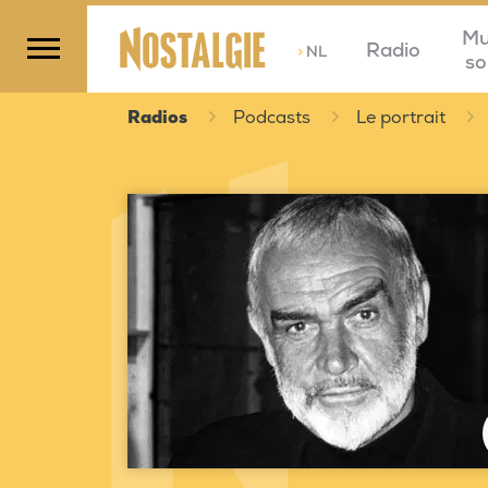
Mu
Radio
>
NL
so
Radios
Podcasts
Le portrait