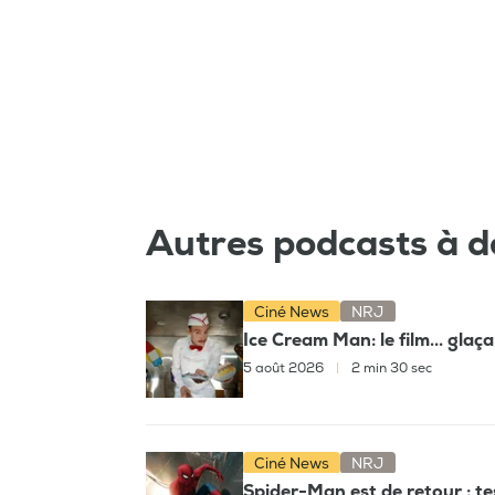
Autres podcasts à d
Ciné News
NRJ
Ice Cream Man: le film... glaç
5 août 2026
|
2 min 30 sec
Ciné News
NRJ
Spider-Man est de retour : t