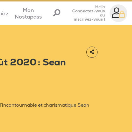
Hello
Mon
Connectez-vous
uizz
ou
Nostapass
inscrivez-vous !
ût 2020 : Sean
t l’incontournable et charismatique Sean