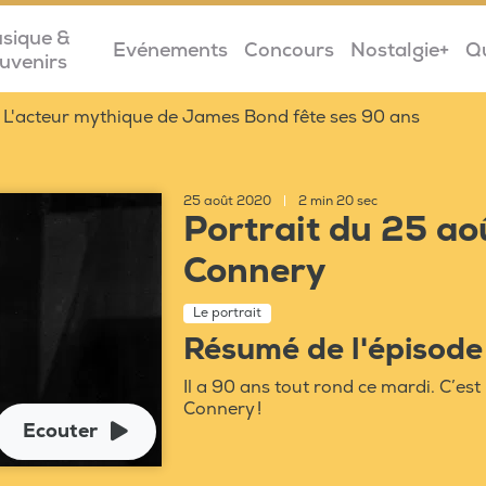
sique &
Evénements
Concours
Nostalgie+
Q
uvenirs
L'acteur mythique de James Bond fête ses 90 ans
25 août 2020
|
2 min 20 sec
Portrait du 25 ao
Connery
Le portrait
Résumé de l'épisode
Il a 90 ans tout rond ce mardi. C’es
Connery !
Ecouter