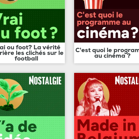
ai ou foot? La vérité
C'est quoi le progr
rière les clichés sur le
au cinéma ?
football