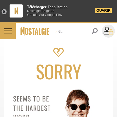
Téléchargez l'application
OUVRIR
Nostalgie Belgique
Gratuit - Sur Google Play
>
NL
SORRY