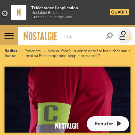
Téléchargez l'application
OUVRIR
Nostalgie Belgique
Gratuit - Sur Google Play
>
NL
Radios
Podcasts
Vrai ou foot? La vérité derrière les clichés sur le
football
Vrai ou Foot : capitaine, simple brassard ?
Ecouter