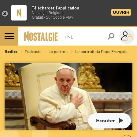
Téléchargez l'application
OUVRIR
Nostalgie Belgique
Gratuit - Sur Google Play
>
NL
Radios
Podcasts
Le portrait
Le portrait du Pape François
Ecouter