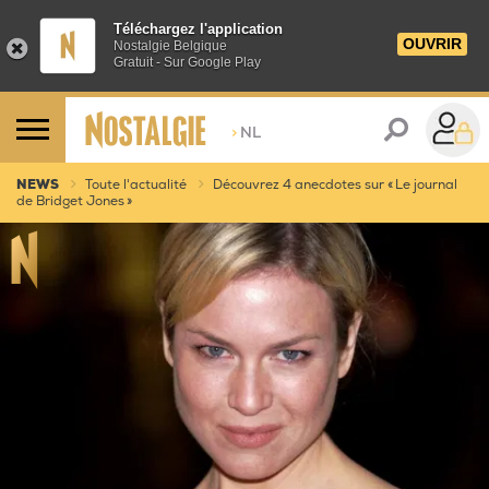
Téléchargez l'application
OUVRIR
Nostalgie Belgique
Gratuit - Sur Google Play
>
NL
NEWS
Toute l'actualité
Découvrez 4 anecdotes sur « Le journal
de Bridget Jones »