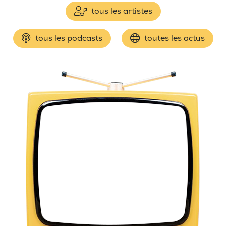
tous les artistes
tous les podcasts
toutes les actus