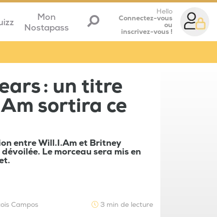
Hello
Mon
Connectez-vous
uizz
ou
Nostapass
inscrivez-vous !
ars : un titre
.Am sortira ce
on entre Will.I.Am et Britney
 dévoilée. Le morceau sera mis en
et.
çois Campos
3 min de lecture