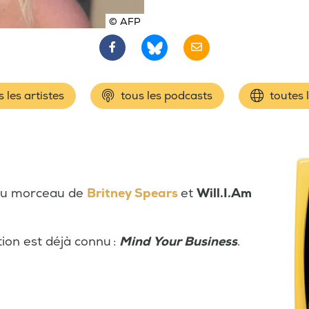
© AFP
 les artistes
tous les podcasts
toutes 
eau morceau de
Britney Spears
et
Will.I.Am
tion est déjà connu :
Mind Your Business
.