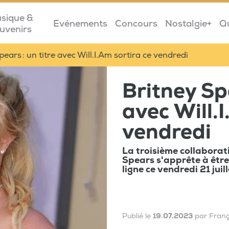
sique &
Evénements
Concours
Nostalgie+
Q
uvenirs
pears : un titre avec Will.I.Am sortira ce vendredi
Britney Spe
avec Will.I
vendredi
La troisième collaborati
Spears s'apprête à être
ligne ce vendredi 21 juill
Publié le
19.07.2023
par Fran