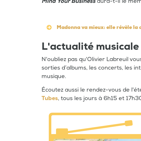
Mind Your Business
aura-t-il le mê
Madonna va mieux: elle révèle la 
L'actualité musicale
N'oubliez pas qu'Olivier Labreuil vo
sorties d’albums, les concerts, les in
musique.
Écoutez aussi le rendez-vous de l'é
Tubes
, tous les jours à 6h15 et 17h30