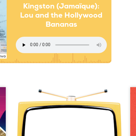
Kingston (Jamaïque):
Lou and the Hollywood
Bananas
nva