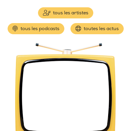
tous les artistes
tous les podcasts
toutes les actus