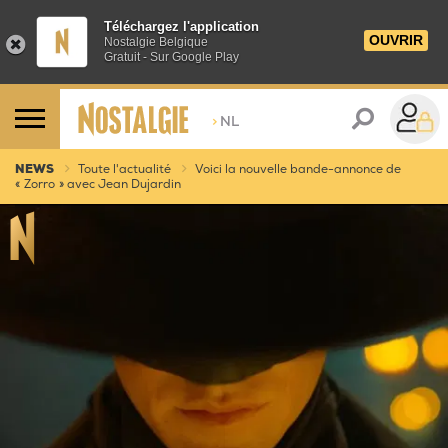
Téléchargez l'application
OUVRIR
Nostalgie Belgique
Gratuit - Sur Google Play
>
NL
NEWS
Toute l'actualité
Voici la nouvelle bande-annonce de
« Zorro » avec Jean Dujardin