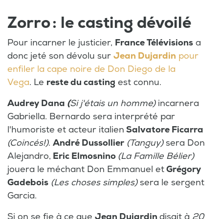
Zorro : le casting dévoilé
Pour incarner le justicier,
France Télévisions
a
donc jeté son dévolu sur
Jean Dujardin
pour
enfiler la cape noire de Don Diego de la
Vega
. Le
reste du casting
est connu.
Audrey Dana
(
Si j'étais un homme)
incarnera
Gabriella. Bernardo sera interprété par
l'humoriste et acteur italien
Salvatore Ficarra
(Coincés!)
.
André Dussollier
(Tanguy)
sera Don
Alejandro,
Eric Elmosnino
(La Famille Bélier)
jouera le méchant Don Emmanuel et
Grégory
Gadebois
(Les choses simples)
sera le sergent
Garcia.
Si on se fie à ce que
Jean Dujardin
disait à
20