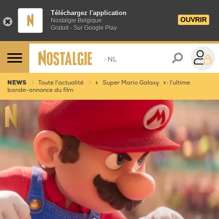
Téléchargez l'application
OUVRIR
Nostalgie Belgique
Gratuit - Sur Google Play
>
NL
NEWS
Toute l'actualité
« Super Mario Galaxy » : l'ultime
bande-annonce du film