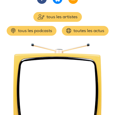
tous les artistes
tous les podcasts
toutes les actus