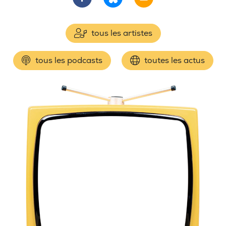
tous les artistes
tous les podcasts
toutes les actus