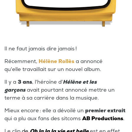
Il ne faut jamais dire jamais !
Récemment,
Hélène Rollès
a annoncé
qu'elle travaillait sur un nouvel album.
Il y a
3 ans
, l'héroïne d'
Hélène et les
garçons
avait pourtant annoncé mettre un
terme à sa carrière dans la musique.
Mieux encore : elle a dévoilé un
premier extrait
qui a plu aux fans des sitcoms
AB Productions
.
Le clip
de
Oh la la la vie est belle
est en effet