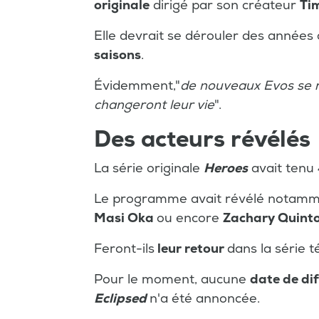
originale
dirigé par son créateur
Ti
Elle devrait se dérouler des année
saisons
.
Évidemment,"
de nouveaux Evos se r
changeront leur vie
".
Des acteurs révélés
La série originale
Heroes
avait tenu 
Le programme avait révélé notam
Masi Oka
ou encore
Zachary Quint
Feront-ils
leur retour
dans la série t
Pour le moment, aucune
date de di
Eclipsed
n'a été annoncée.