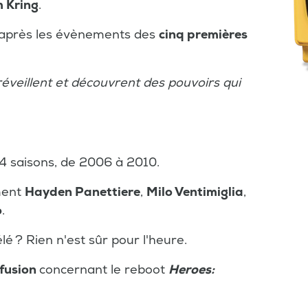
m Kring
.
s après les évènements des
cinq premières
éveillent et découvrent des pouvoirs qui
4 saisons, de 2006 à 2010.
ment
Hayden Panettiere
,
Milo Ventimiglia
,
o
.
élé ? Rien n'est sûr pour l'heure.
ffusion
concernant le reboot
Heroes: