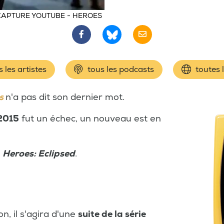
CAPTURE YOUTUBE - HEROES
 les artistes
tous les podcasts
toutes 
s
n'a pas dit son dernier mot.
2015
fut un échec, un nouveau est en
a
Heroes: Eclipsed
.
n, il s'agira d'une
suite de la série