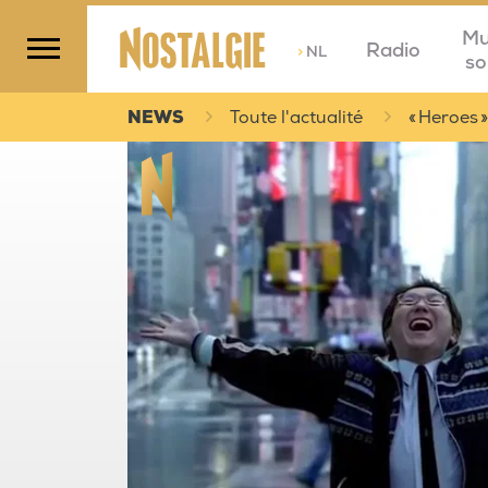
Mu
Radio
>
NL
so
NEWS
Toute l'actualité
« Heroes »