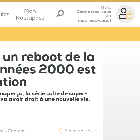
Hello
Mon
Connectez-vous
uizz
ou
Nostapass
inscrivez-vous !
: un reboot de la
années 2000 est
ation
naperçu, la série culte de super-
a avoir droit à une nouvelle vie.
çois Campos
3 min de lecture