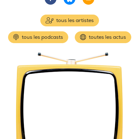
tous les artistes
tous les podcasts
toutes les actus