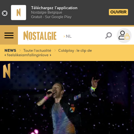
Téléchargez l'application
OUVRIR
Nostalgie Belgique
Gratuit - Sur Google Play
>
NL
NEWS
Toute l'actualité
Coldplay : le clip de
« feelslikeiamfallinginlove »