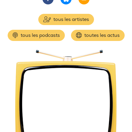
tous les artistes
tous les podcasts
toutes les actus