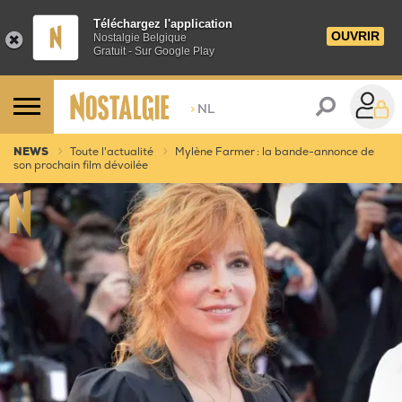
Téléchargez l'application
OUVRIR
Nostalgie Belgique
Gratuit - Sur Google Play
>
NL
NEWS
Toute l'actualité
Mylène Farmer : la bande-annonce de
son prochain film dévoilée