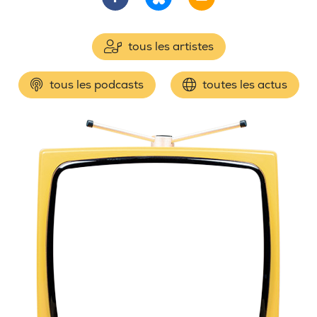
tous les artistes
tous les podcasts
toutes les actus