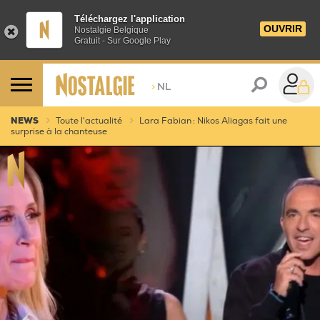
Téléchargez l'application
OUVRIR
Nostalgie Belgique
Gratuit - Sur Google Play
>
NL
NEWS
Toute l'actualité
Lara Fabian : Nikos Aliagas fait une
surprise à la chanteuse