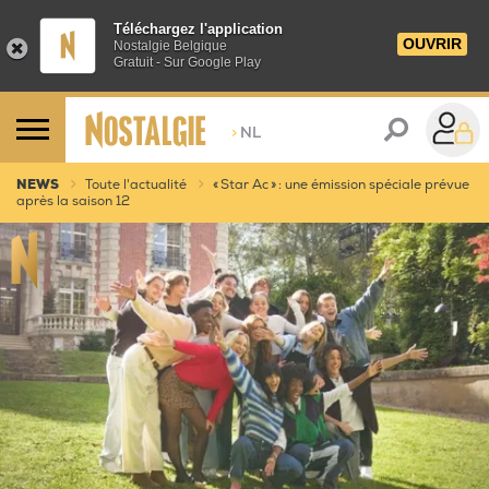
Téléchargez l'application
OUVRIR
Nostalgie Belgique
Gratuit - Sur Google Play
>
NL
NEWS
Toute l'actualité
« Star Ac » : une émission spéciale prévue
après la saison 12