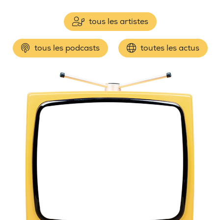
tous les artistes
tous les podcasts
toutes les actus