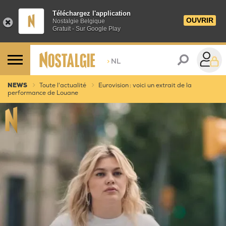
Téléchargez l'application
OUVRIR
Nostalgie Belgique
Gratuit - Sur Google Play
>
NL
NEWS
Toute l'actualité
Eurovision : voici un extrait de la
performance de Louane