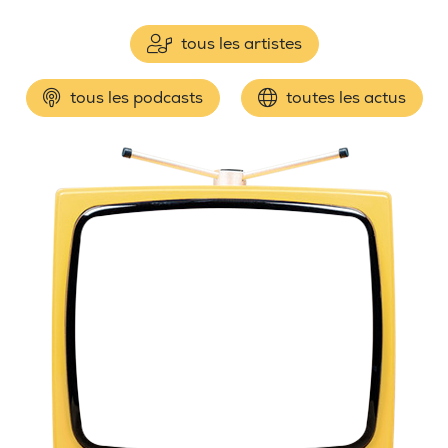
tous les artistes
tous les podcasts
toutes les actus