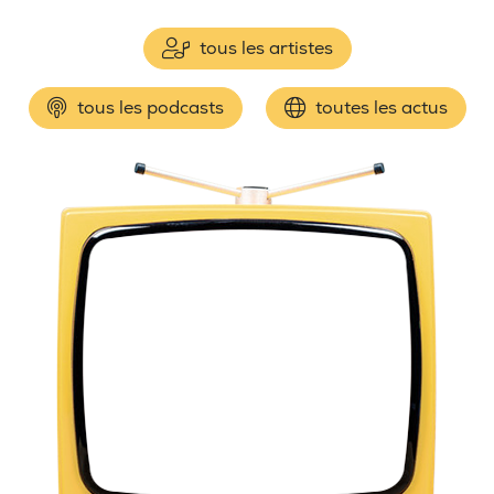
tous les artistes
tous les podcasts
toutes les actus