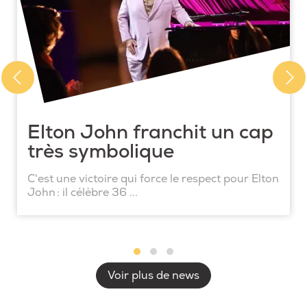
Elton John franchit un cap
très symbolique
C'est une victoire qui force le respect pour Elton
John : il célèbre 36 ...
Voir plus de news