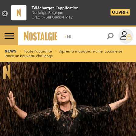
Téléchargez l'application
OUVRIR
Nostalgie Belgique
Gratuit - Sur Google Play
>
NL
NEWS
Toute l'actualité
Après la musique, le ciné, Louane se
lance un nouveau challenge