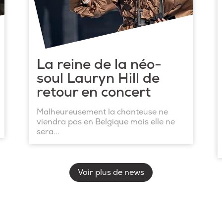
La reine de la néo-
soul Lauryn Hill de
retour en concert
Malheureusement la chanteuse ne
viendra pas en Belgique mais elle ne
sera...
Voir plus de news