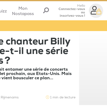
Hello
Mon
Connectez-vous
uizz
ou
Nostapass
inscrivez-vous !
e chanteur Billy
e-t-il une série
s ?
ait entamer une série de concerts
llet prochain, aux Etats-Unis. Mais
vient bousculer ce plan...
e Rijmenams
1 min de lecture