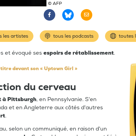
© AFP
 les artistes
tous les podcasts
toutes 
es et évoqué ses
espoirs de rétablissement
.
 titre devant son « Uptown Girl »
ction du cerveau
et à Pittsburgh
, en Pennsylvanie. S'en
ada et en Angleterre aux côtés d'autres
rt
.
eau, selon un communiqué, en raison d'un