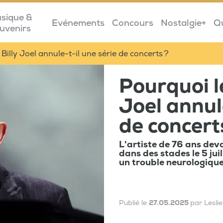
sique &
Evénements
Concours
Nostalgie+
Q
uvenirs
Billy Joel annule-t-il une série de concerts ?
Pourquoi l
Joel annul
de concert
L'artiste de 76 ans dev
dans des stades le 5 jui
un trouble neurologique 
Publié le
27.05.2025
par Lesli