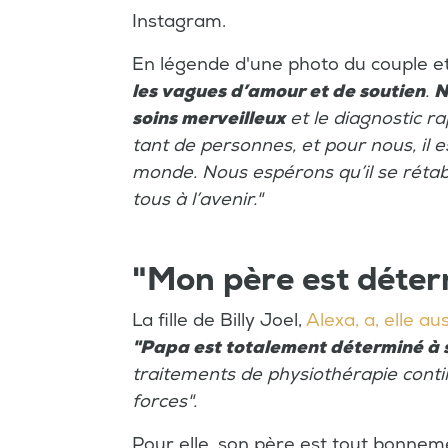
Instagram.
En légende d'une photo du couple et de
les vagues d’amour et de soutien
.
N
soins merveilleux
et le diagnostic r
tant de personnes, et pour nous, il 
monde. Nous espérons qu’il se rétab
tous à l’avenir."
"Mon père est déterm
La fille de Billy Joel,
Alexa, a, elle au
"Papa est totalement déterminé à 
traitements de physiothérapie contin
forces".
Pour elle, son père est tout bonne