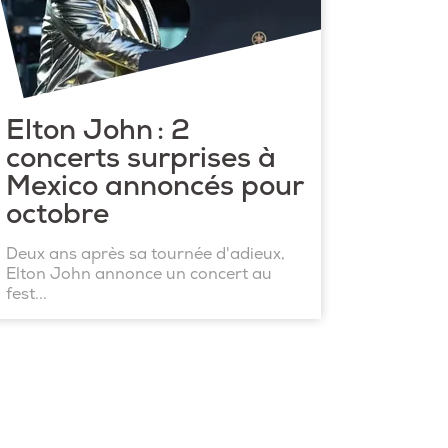
Elton John : 2
concerts surprises à
Mexico annoncés pour
octobre
Deux ans après sa tournée d'adieux,
Elton John annonce un concert au
fest...