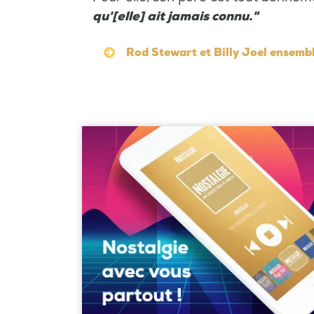
qu'[elle] ait jamais connu."
Rod Stewart et Billy Joel ensembl