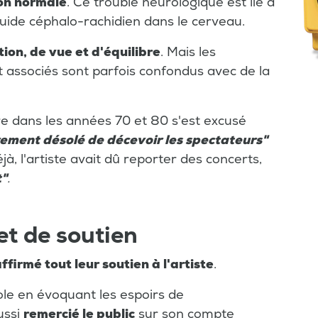
on normale
. Ce trouble neurologique est lié à
uide céphalo-rachidien dans le cerveau.
ion, de vue et d'équilibre
. Mais les
 associés sont parfois confondus avec de la
re dans les années 70 et 80 s'est excusé
èrement désolé de décevoir les spectateurs"
à, l'artiste avait dû reporter des concerts,
t"
.
t de soutien
affirmé tout leur soutien à l'artiste
.
le en évoquant les espoirs de
ussi
remercié le public
sur son compte