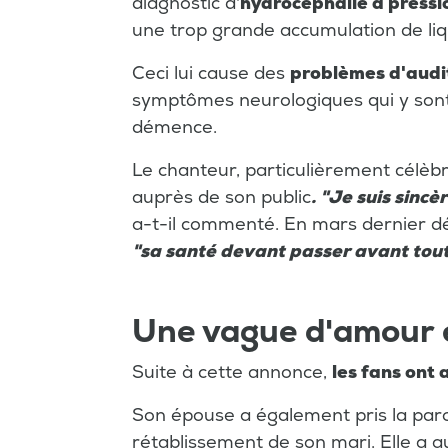
diagnostic d'
hydrocéphalie à pressi
une trop grande accumulation de liq
Ceci lui cause des
problèmes d'audit
symptômes neurologiques qui y sont
démence.
Le chanteur, particulièrement célèb
auprès de son public
. "Je suis sinc
a-t-il commenté. En mars dernier déj
"sa santé devant passer avant tou
Une vague d'amour e
Suite à cette annonce,
les fans ont 
Son épouse a également pris la paro
rétablissement de son mari. Elle a a