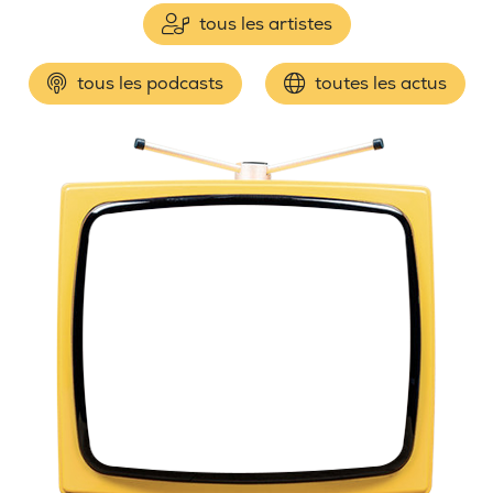
tous les artistes
tous les podcasts
toutes les actus