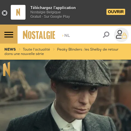
Téléchargez l'application
OUVRIR
Nostalgie Belgique
Gratuit - Sur Google Play
>
NL
NEWS
Toute l'actualité
Peaky Blinders : les Shelby de retour
dans une nouvelle série