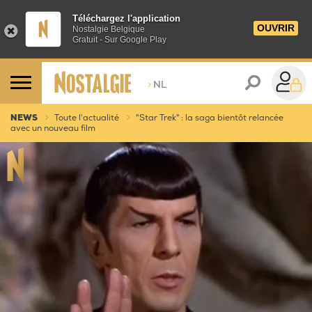
Téléchargez l'application
OUVRIR
Nostalgie Belgique
Gratuit - Sur Google Play
>
NL
NEWS
Toute l'actualité
"Star Trek" : la saga bientôt relancée
avec un nouveau film