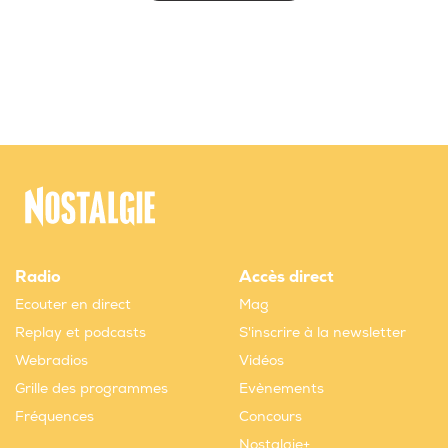
Radio
Accès direct
Ecouter en direct
Mag
Replay et podcasts
S'inscrire à la newsletter
Webradios
Vidéos
Grille des programmes
Evènements
Fréquences
Concours
Nostalgie+