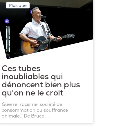
Musique
Ces tubes
inoubliables qui
dénoncent bien plus
qu'on ne le croit
Guerre, racisme, société de
consommation ou souffrance
animale… De Bruce ...