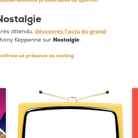
e bande-annonce prometteuse du spin-off
Nostalgie
 très attendu,
découvrez l'actu du grand
nthony Keppenne sur
Nostalgie
.
onfirme sa présence au casting