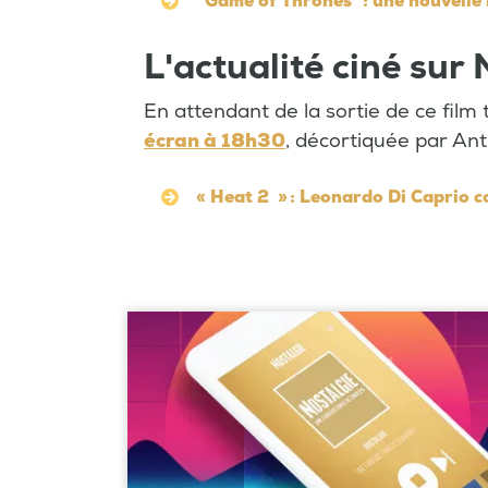
"Game of Thrones" : une nouvell
L'actualité ciné sur 
En attendant de la sortie de ce film
écran à 18h30
, décortiquée par A
« Heat 2 » : Leonardo Di Caprio c