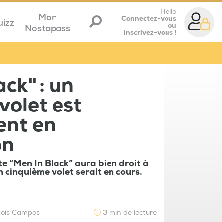
Hello
Mon
Connectez-vous
uizz
ou
Nostapass
inscrivez-vous !
ck" : un
volet est
ent en
on
lte “Men In Black” aura bien droit à
un cinquième volet serait en cours.
çois Campos
3 min de lecture