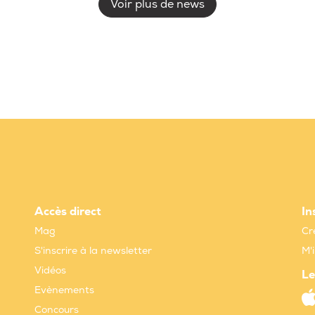
Voir plus de news
Accès direct
In
Mag
Cr
S'inscrire à la newsletter
M'
Vidéos
Le
Evènements
Concours