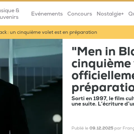
sique &
Evénements
Concours
Nostalgie+
Q
uvenirs
ack : un cinquième volet est en préparation
"Men in Bla
cinquième 
officiellem
préparati
Sorti en 1997, le film cu
une suite. L’écriture d’
Publié le
09.12.2025
par Fran