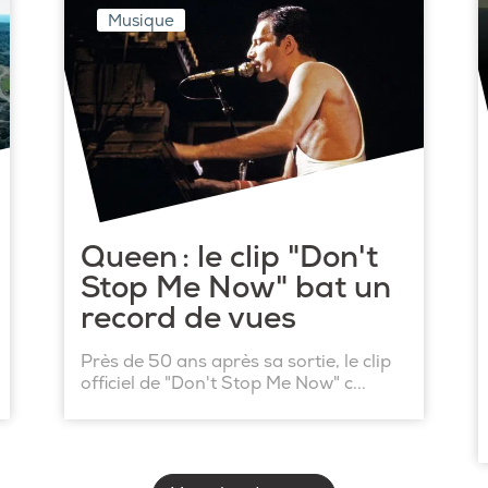
Musique
Queen : le clip "Don't
Stop Me Now" bat un
record de vues
Près de 50 ans après sa sortie, le clip
officiel de "Don't Stop Me Now" c...