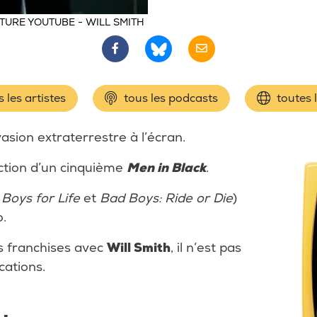
TURE YOUTUBE - WILL SMITH
 les artistes
tous les podcasts
toutes 
sion extraterrestre à l’écran.
duction d’un cinquième
Men in Black
.
Boys for Life
et
Bad Boys: Ride or Die
)
o.
es franchises avec
Will Smith
, il n’est pas
cations.