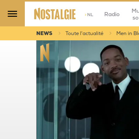
Mu
Radio
>
NL
so
NEWS
Toute l'actualité
Men in Bl