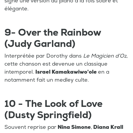
signé une version au piano à la fois sobre et
élégante.
9- Over the Rainbow
(Judy Garland)
Interprétée par Dorothy dans
Le Magicien d’Oz
,
cette chanson est devenue un classique
intemporel.
Israel Kamakawiwo'ole
en a
notamment fait un medley culte.
10 - The Look of Love
(Dusty Springfield)
Souvent reprise par
Nina Simone
,
Diana Krall