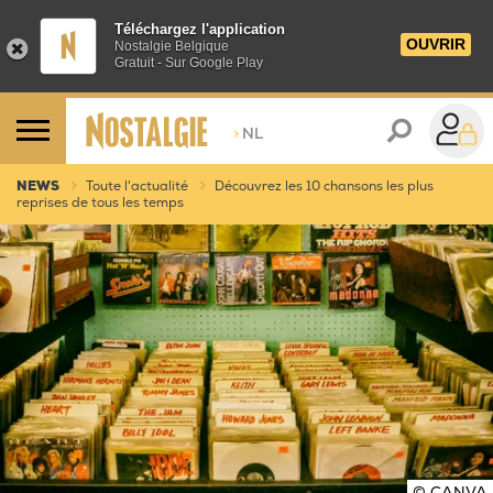
Téléchargez l'application
OUVRIR
Nostalgie Belgique
Gratuit - Sur Google Play
>
NL
NEWS
Toute l'actualité
Découvrez les 10 chansons les plus
reprises de tous les temps
© CANVA