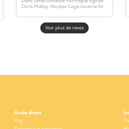
Dans cette comédie horrifique signée
Chris McKay, Nicolas Cage incarne Dr...
Voir plus de news
Accès direct
In
Mag
Cr
S'inscrire à la newsletter
M'