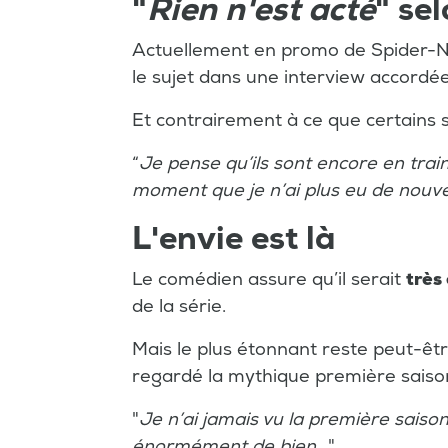
"
Rien n'est acté
" sel
Actuellement en promo de Spider-N
le sujet dans une interview accordé
Et contrairement à ce que certains 
“
Je pense qu’ils sont encore en train 
moment que je n’ai plus eu de nouvel
L'envie est là
Le comédien assure qu’il serait
très
de la série.
Mais le plus étonnant reste peut-être
regardé la mythique première sais
"
Je n’ai jamais vu la première saison
énormément de bien...
"