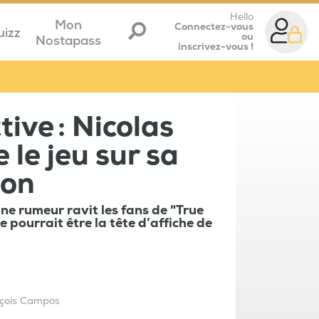
Hello
Mon
Connectez-vous
uizz
ou
Nostapass
inscrivez-vous !
ive : Nicolas
 le jeu sur sa
ion
ne rumeur ravit les fans de "True
e pourrait être la tête d’affiche de
çois Campos