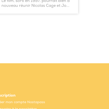
Le film, sorti en 1997, pourrait bien à
nouveau réunir Nicolas Cage et Jo...
scription
éer mon compte Nostapass
inscrire à la newsletter