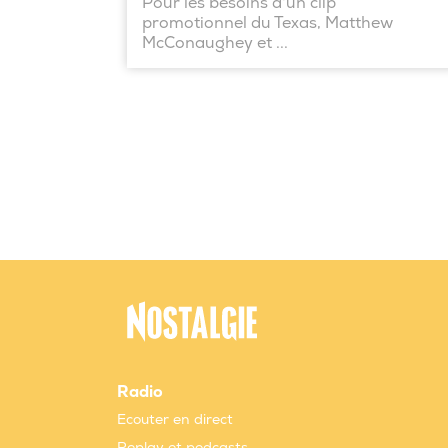
Pour les besoins d'un clip
promotionnel du Texas, Matthew
McConaughey et ...
Radio
Ecouter en direct
Replay et podcasts