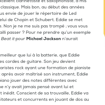
excellent clarinettiste et saxophoniste, a mis
 classique. Mais bon, au début des années
lus envie de jouer le répertoire de Led
celui de Chopin et Schubert. Eddie se met
re. Non je ne me suis pas trompé ; vous vous
ailli passer ? Pour ne prendre qu’un exemple
e
Beat it
pour
Michael Jackson
n’aurait
meilleur que lui à la batterie, que Eddie
s cordes de guitare. Son jeu devient
taristes rock ayant une formation de pianiste
Et après avoir maîtrisé son instrument, Eddie
iano jouer des notes différentes avec
 n’y avait jamais pensé avant lui et
t inédit. Conscient de sa trouvaille, Eddie va
mitateurs et concurrents en jouant de dos au