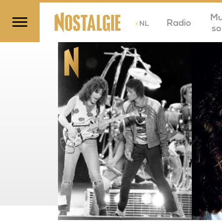
Mu
Radio
>
NL
so