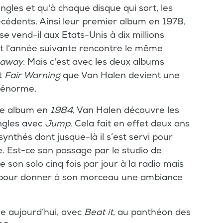
gles et qu'à chaque disque qui sort, les
cédents. Ainsi leur premier album en 1978,
se vend-il aux Etats-Unis à dix millions
ît l'année suivante rencontre le même
 away
. Mais c'est avec les deux albums
t
Fair Warning
que Van Halen devient une
i énorme.
ème album en
1984
, Van Halen découvre les
ingles avec
Jump
. Cela fait en effet deux ans
ynthés dont jusque-là il s’est servi pour
e. Est-ce son passage par le studio de
e son solo cinq fois par jour à la radio mais
sert pour donner à son morceau une ambiance
e aujourd’hui, avec
Beat it
, au panthéon des