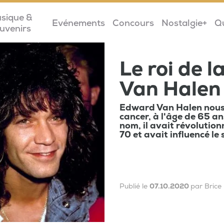
sique &
Evénements
Concours
Nostalgie+
Q
uvenirs
Le roi de l
Van Halen 
Edward Van Halen nous a
cancer, à l'âge de 65 an
nom, il avait révolution
70 et avait influencé le
Publié le
07.10.2020
par Brice