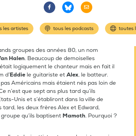
 les artistes
tous les podcasts
toutes 
grands groupes des années 80, un nom
Van Halen
. Beaucoup de demoiselles
ait logiquement le chanteur mais en fait il
m d’
Eddie
le guitariste et
Alex
, le batteur.
nt pas Américains mais étaient nés pas loin de
e n’est que sept ans plus tard qu’ils
ts-Unis et s’établiront dans la ville de
 tard, les deux frères Alex et Edward,
groupe qu’ils baptisent
Mamoth
. Pourquoi ?