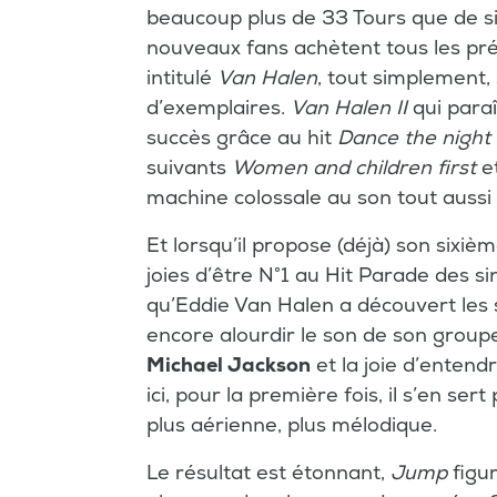
beaucoup plus de 33 Tours que de sin
nouveaux fans achètent tous les pré
intitulé
Van Halen
, tout simplement, 
d’exemplaires.
Van Halen II
qui para
succès grâce au hit
Dance the night
suivants
Women and children first
e
machine colossale au son tout auss
Et lorsqu’il propose (déjà) son sixi
joies d’être N°1 au Hit Parade des s
qu’Eddie Van Halen a découvert les s
encore alourdir le son de son group
Michael Jackson
et la joie d’entendr
ici, pour la première fois, il s’en 
plus aérienne, plus mélodique.
Le résultat est étonnant,
Jump
figur