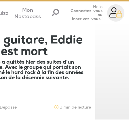
Hello
Mon
Connectez-vous
uizz
ou
Nostapass
inscrivez-vous !
a guitare, Eddie
est mort
 quittés hier des suites d'un
s. Avec le groupe qui portait son
né le hard rock à la fin des années
 son de la décennie suivante.
 Depasse
3 min de lecture