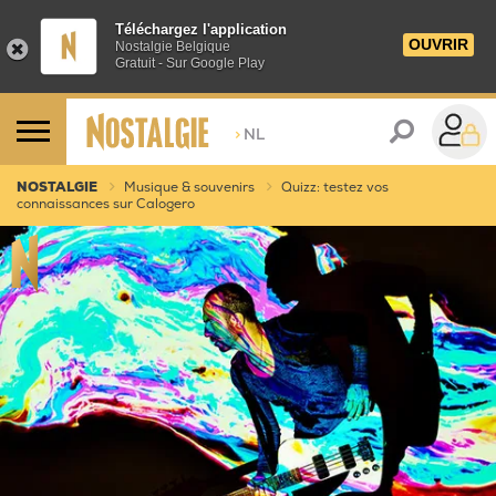
Téléchargez l'application
OUVRIR
Nostalgie Belgique
Gratuit - Sur Google Play
>
NL
NOSTALGIE
Musique & souvenirs
Quizz: testez vos
connaissances sur Calogero