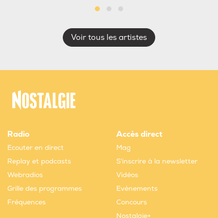
Voir tous les artistes
Radio
Accès direct
Ecouter en direct
Mag
Replay et podcasts
S'inscrire à la newsletter
Webradios
Vidéos
Grille des programmes
Evènements
Fréquences
Concours
Nostalgie+