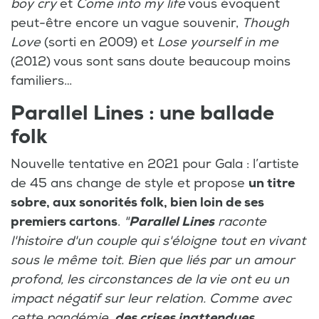
boy cry
et
Come into my life
vous évoquent
peut-être encore un vague souvenir,
Though
Love
(sorti en 2009) et
Lose yourself in me
(2012) vous sont sans doute beaucoup moins
familiers…
Parallel Lines : une ballade
folk
Nouvelle tentative en 2021 pour Gala : l’artiste
de 45 ans change de style et propose
un titre
sobre, aux sonorités folk, bien loin de ses
premiers cartons
.
"
Parallel Lines
raconte
l'histoire d'un couple qui s'éloigne tout en vivant
sous le même toit. Bien que liés par un amour
profond, les circonstances de la vie ont eu un
impact négatif sur leur relation. Comme avec
cette pandémie,
des crises inattendues