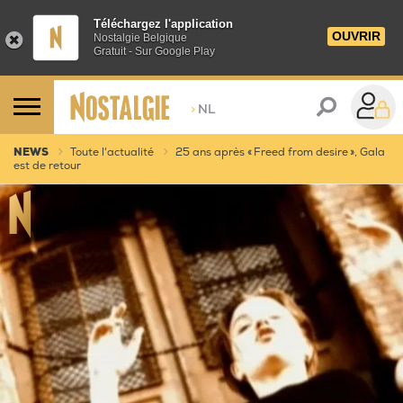
Téléchargez l'application
OUVRIR
Nostalgie Belgique
Gratuit - Sur Google Play
>
NL
NEWS
Toute l'actualité
25 ans après « Freed from desire », Gala
est de retour