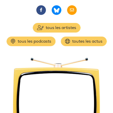
tous les artistes
tous les podcasts
toutes les actus