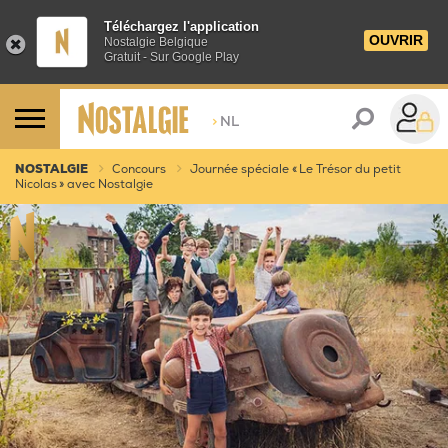
Téléchargez l'application
OUVRIR
Nostalgie Belgique
Gratuit - Sur Google Play
>
NL
NOSTALGIE
Concours
Journée spéciale « Le Trésor du petit
Nicolas » avec Nostalgie