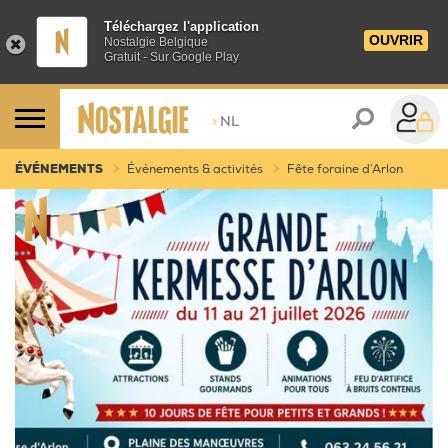
Téléchargez l'application
OUVRIR
Nostalgie Belgique
Gratuit - Sur Google Play
>
NL
ÉVÉNEMENTS
Événements & activités
Fête foraine d’Arlon