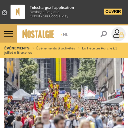
Téléchargez l'application
OUVRIR
Nostalgie Belgique
Gratuit - Sur Google Play
>
NL
ÉVÉNEMENTS
Événements & activités
La Fête au Parc le 21
juillet à Bruxelles