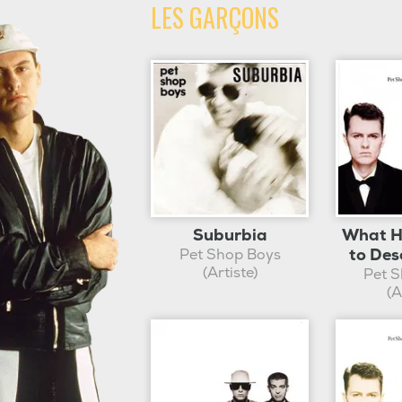
LES GARÇONS
Suburbia
What H
to Des
Pet Shop Boys
(Artiste)
Pet 
(A