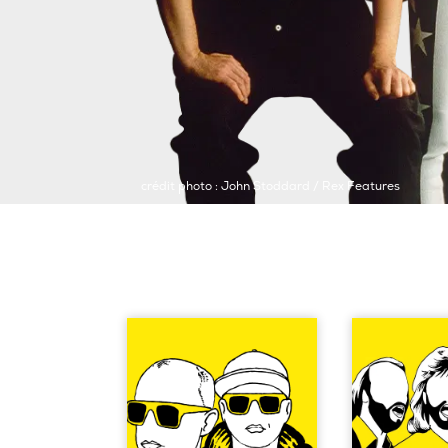
crédit photo : John Stoddard / Rex Features