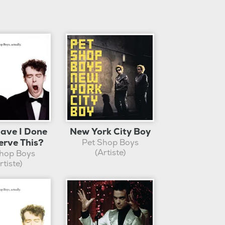
ave I Done
New York City Boy
erve This?
Pet Shop Boys
(Artiste)
Shop Boys
rtiste)