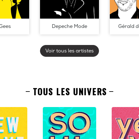
Gees
Depeche Mode
Gérald 
Voir tous les artistes
TOUS LES UNIVERS