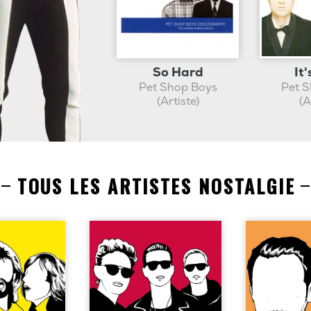
So Hard
It'
Pet Shop Boys
Pet 
(Artiste)
(A
TOUS LES ARTISTES NOSTALGIE