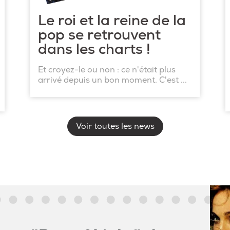
Le roi et la reine de la
pop se retrouvent
dans les charts !
Et croyez-le ou non : ce n'était plus
arrivé depuis un bon moment. C'est ...
Voir toutes les news