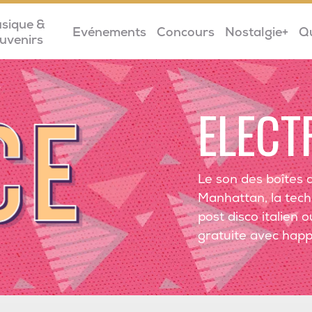
sique &
Evénements
Concours
Nostalgie+
Q
uvenirs
ELECT
Le son des boîtes 
Manhattan, la tech
post disco italien 
gratuite avec hap