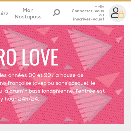
Hello
Mon
Connectez-vous
uizz
ou
Nostapass
inscrivez-vous !
RO LOVE
des années 80 et 90 : la house de
no française (avec ou sans casque), le
ou la drum’n’bass londonienne, l’entrée est
py hour 24h/24.