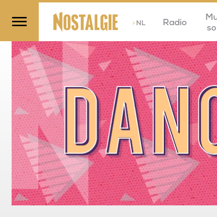
Mu
Radio
>
NL
so