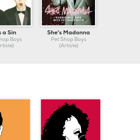
s a Sin
She's Madonna
Shop Boys
Pet Shop Boys
rtiste)
(Artiste)