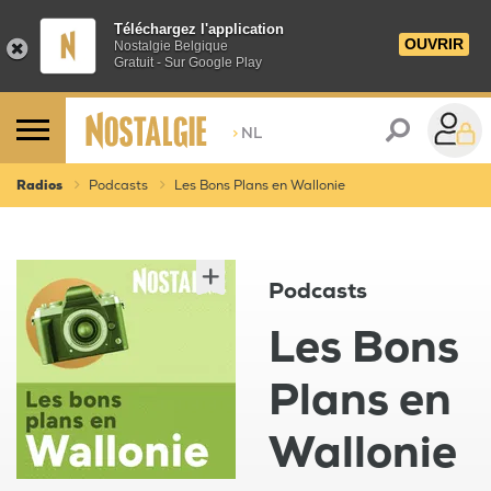
Téléchargez l'application
OUVRIR
Nostalgie Belgique
Gratuit - Sur Google Play
>
NL
Radios
Podcasts
Les Bons Plans en Wallonie
Podcasts
Les Bons
Plans en
Wallonie