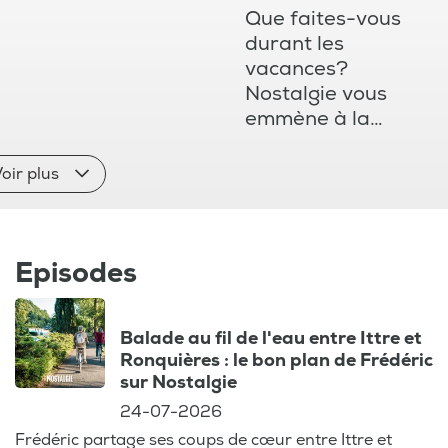
Que faites-vous
durant les
vacances?
Nostalgie vous
emmène à la
découverte de
notre belle
oir plus
Wallonie et de
toutes ses
merveilles.
Episodes
Balades, activités
et excursions en
famille : explorez
Balade au fil de l'eau entre Ittre et
les adresses
Ronquières : le bon plan de Frédéric
méconnues près
sur Nostalgie
de chez vous avec
24-07-2026
VISITWallonia.
Frédéric partage ses coups de cœur entre Ittre et