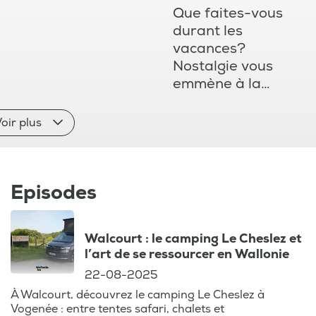
Que faites-vous
durant les
vacances?
Nostalgie vous
emmène à la
découverte de
notre belle
oir plus
Wallonie et de
toutes ses
merveilles.
Episodes
Balades, activités
et excursions en
famille : explorez
Walcourt : le camping Le Cheslez et
les adresses
l’art de se ressourcer en Wallonie
méconnues près
22-08-2025
de chez vous avec
VISITWallonia.
À Walcourt, découvrez le camping Le Cheslez à
Vogenée : entre tentes safari, chalets et