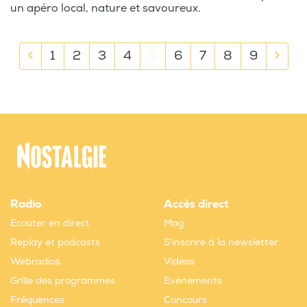
un apéro local, nature et savoureux.
1
2
3
4
5
6
7
8
9
Radio
Accès direct
Ecouter en direct
Mag
Replay et podcasts
S'inscrire à la newsletter
Webradios
Vidéos
Grille des programmes
Evènements
Fréquences
Concours