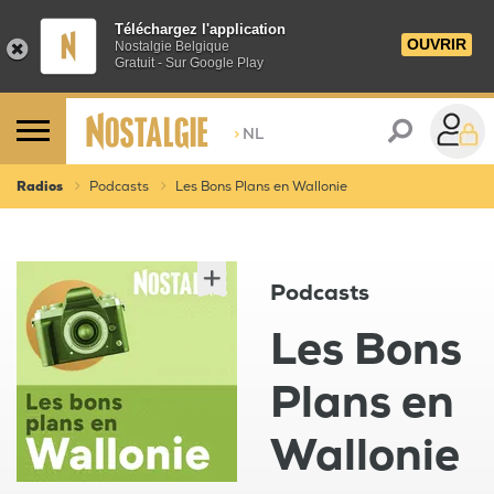
Téléchargez l'application
OUVRIR
Nostalgie Belgique
Gratuit - Sur Google Play
>
NL
Radios
Podcasts
Les Bons Plans en Wallonie
Podcasts
Les Bons
Plans en
Wallonie