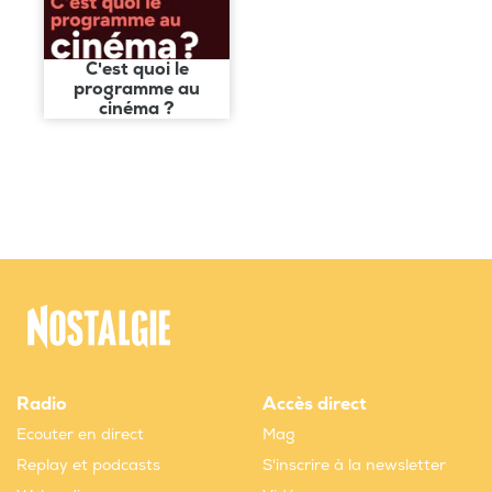
C'est quoi le
programme au
cinéma ?
Radio
Accès direct
Ecouter en direct
Mag
Replay et podcasts
S'inscrire à la newsletter