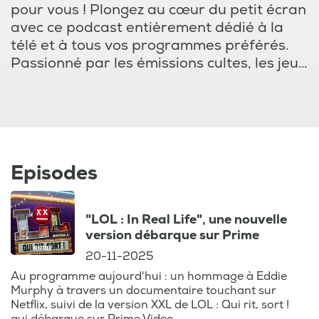
pour vous ! Plongez au cœur du petit écran
avec ce podcast entièrement dédié à la
télé et à tous vos programmes préférés.
Passionné par les émissions cultes, les jeux
télévisés, ou les séries qui ont marqué
l’histoire, nous avons tout ce qu'il vous faut
pour rester à la page.
Chaque épisode vous emmène dans les
coulisses de vos programmes télé favoris,
Episodes
de la compétition intense de Koh Lanta aux
aventures de Fort Boyard, en passant par
"LOL : In Real Life", une nouvelle
les talents découverts dans The Voice ou
version débarque sur Prime
Star Academy. On parle aussi de vos
20-11-2025
émissions préférées comme Top Chef, où
les chefs en herbe rivalisent de créativité,
Au programme aujourd'hui : un hommage à Eddie
Murphy à travers un documentaire touchant sur
et L'amour est dans le pré, où les
Netflix, suivi de la version XXL de LOL : Qui rit, sort !
agriculteurs cherchent l'amour sous l'œil