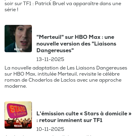
soir sur TF1 : Patrick Bruel va apparaître dans une
captiver des millions de téléspectateurs.
série !
Chaque programme télé est passé au
crible pour vous offrir une analyse
complète et décontractée.
"Merteuil" sur HBO Max : une
Que vous aimiez suivre le journal télévision
nouvelle version des "Liaisons
ou que vous soyez à l’affût des nouvelles
Dangereuses"
séries à découvrir, ce podcast est votre
13-11-2025
guide dans l’univers toujours en
La nouvelle adaptation de Les Liaisons Dangereuses
effervescence de la télévision. Installez-
sur HBO Max, intitulée Merteuil, revisite le célèbre
roman de Choderlos de Laclos avec une approche
vous confortablement, et laissez-nous
moderne.
vous guider à travers les moments forts et
les incontournables du petit écran.
L'émission culte « Stars à domicile »
: retour imminent sur TF1
10-11-2025