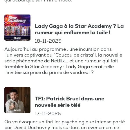
qui débarque sur Prime Video.
attentif des caméras.
Ce podcast vous offre également une
plongée dans le monde du journal télévisé
Lady Gaga à la Star Academy ? La
rumeur qui enflamme la toile !
et des magazines d'actualité, avec une
attention particulière pour les chaînes
18-11-2025
incontournables comme TF1, France 2,
Aujourd'hui au programme : une incursion dans
RTBF et RTL TVI. Que vous soyez un
l'univers captivant du "Coucou de crista"l, la nouvelle
série phénomène de Netflix... et une rumeur qui fait
habitué des reportages captivants ou un
trembler la Star Academy : Lady Gaga serait-elle
amateur de documentaires qui vous
l'invitée surprise du prime de vendredi ?
transportent dans des univers fascinants,
ce podcast est le rendez-vous à ne pas
manquer pour tout savoir sur les dernières
nouveautés du petit écran.
TF1: Patrick Bruel dans une
nouvelle série télé
Stephanie du Bois décortique pour vous
17-11-2025
les meilleures séries, les émissions
On va évoquer un thriller psychologique intense porté
incontournables et les jeux télé qui ont su
par David Duchovny mais surtout un évènement ce