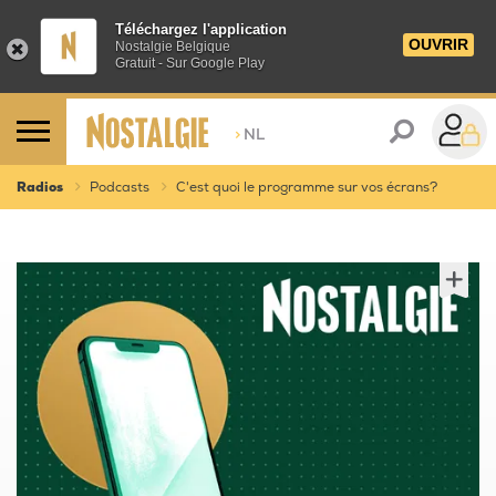
Téléchargez l'application
OUVRIR
Nostalgie Belgique
Gratuit - Sur Google Play
>
NL
Radios
Podcasts
C'est quoi le programme sur vos écrans?