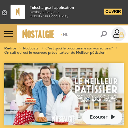
Téléchargez l'application
OUVRIR
Nostalgie Belgique
Gratuit - Sur Google Play
>
NL
Radios
Podcasts
C'est quoi le programme sur vos écrans?
On sait qui est le nouveau présentateur du Meilleur pâtissier !
Ecouter