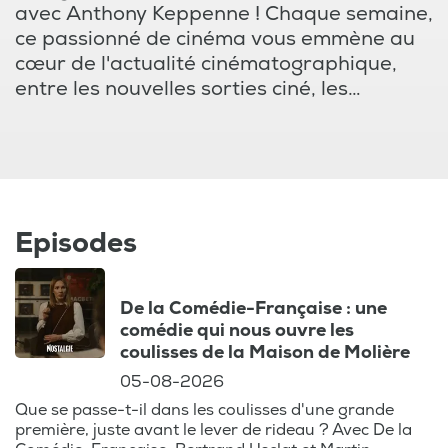
avec Anthony Keppenne ! Chaque semaine,
ce passionné de cinéma vous emmène au
cœur de l'actualité cinématographique,
entre les nouvelles sorties ciné, les
critiques pointues, et les interviews
exclusives. Que vous soyez amateur de
blockbusters hollywoodiens, adepte des
films d'auteur primés à Cannes ou des
documentaires intrigants sur Netflix, ce
podcast est votre rendez-vous
Episodes
incontournable pour ne rien manquer du
programme des salles de cinéma.
De la Comédie-Française : une
comédie qui nous ouvre les
Explorez également les coulisses des plus
coulisses de la Maison de Molière
grands studios comme Disney, Amazon ou
05-08-2026
HBO, et découvrez les secrets des
Que se passe-t-il dans les coulisses d'une grande
réalisateurs et des acteurs qui façonnent
première, juste avant le lever de rideau ? Avec De la
le paysage cinématographique mondial.