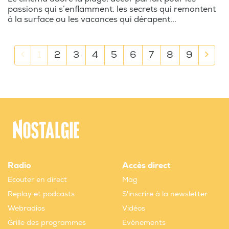
passions qui s’enflamment, les secrets qui remontent
à la surface ou les vacances qui dérapent...
1
2
3
4
5
6
7
8
9
Radio
Accès direct
Ecouter en direct
Mag
Replay et podcasts
S'inscrire à la newsletter
Webradios
Vidéos
Grille des programmes
Evènements