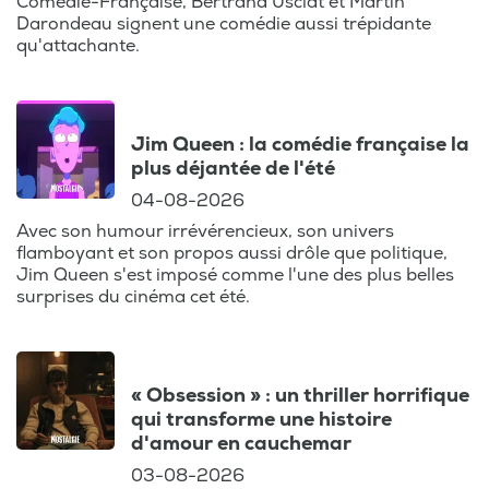
Comédie-Française, Bertrand Usclat et Martin
Ce podcast est aussi l'occasion de recevoir
Darondeau signent une comédie aussi trépidante
des conseils avisés pour choisir vos
qu'attachante.
prochaines séances, que ce soit en salle ou
en streaming, comme sur Netflix.
Jim Queen : la comédie française la
Retrouvez chaque semaine une analyse
plus déjantée de l'été
approfondie des films en compétition aux
04-08-2026
Oscars, aux César ou d'autres grands
Avec son humour irrévérencieux, son univers
festivals. Le podcast s'adresse aussi bien
flamboyant et son propos aussi drôle que politique,
aux cinéphiles avertis qu'à ceux qui
Jim Queen s'est imposé comme l'une des plus belles
cherchent à enrichir leur culture cinéma.
surprises du cinéma cet été.
Que vous soyez fan d'une actrice belge en
devenir ou curieux des nouvelles
tendances venues d'Hollywood, ce podcast
« Obsession » : un thriller horrifique
est fait pour vous !
qui transforme une histoire
d'amour en cauchemar
Anthony vous propose également un
03-08-2026
agenda complet des sorties cinéma à ne