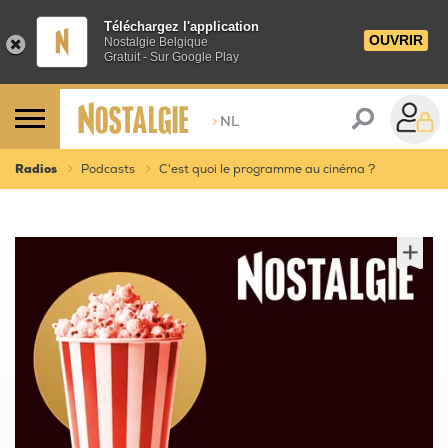
Téléchargez l'application
OUVRIR
Nostalgie Belgique
Gratuit - Sur Google Play
>
NL
Radios
Podcasts
C'est quoi le programme au cinéma ?