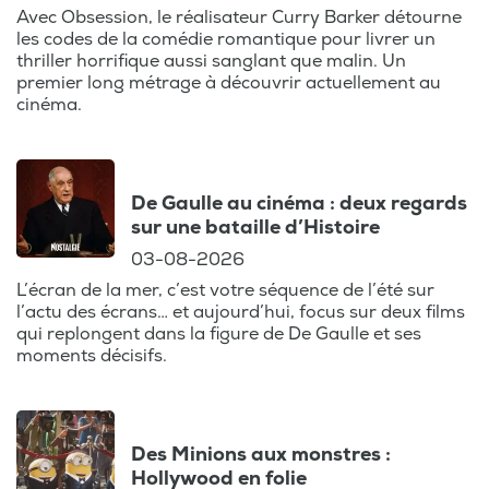
pas manquer, en Belgique et ailleurs. De
Avec Obsession, le réalisateur Curry Barker détourne
les codes de la comédie romantique pour livrer un
plus, suivez l'évolution des plateformes de
thriller horrifique aussi sanglant que malin. Un
streaming comme Netflix ou Amazon, et
premier long métrage à découvrir actuellement au
comment elles transforment notre façon
cinéma.
de consommer des films.
Un ton décontracté, une analyse experte,
De Gaulle au cinéma : deux regards
et surtout, une passion partagée pour le
sur une bataille d’Histoire
cinéma : voilà ce qui vous attend dans
03-08-2026
chaque épisode. Préparez-vous à voir le
cinéma autrement, à travers les yeux d'un
L’écran de la mer, c’est votre séquence de l’été sur
l’actu des écrans… et aujourd’hui, focus sur deux films
journaliste passionné, toujours à l'affût de
qui replongent dans la figure de De Gaulle et ses
la moindre pépite du 7e art. Ajoutez ce
moments décisifs.
podcast à votre programme culturel et
restez au fait des tendances
cinématographiques !
Des Minions aux monstres :
Hollywood en folie