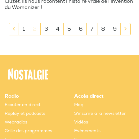
Cluzet. Ils nous racontent l'histoire vraie de l'invention
du Womanizer !
1
2
3
4
5
6
7
8
9
Radio
Accès direct
Ecouter en direct
Mag
Replay et podcasts
S'inscrire à la newsletter
Webradios
Vidéos
Grille des programmes
Evènements