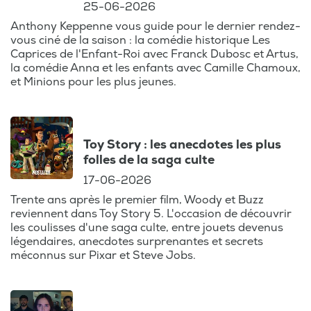
25-06-2026
pas manquer, en Belgique et ailleurs. De
Anthony Keppenne vous guide pour le dernier rendez-
plus, suivez l'évolution des plateformes de
vous ciné de la saison : la comédie historique Les
streaming comme Netflix ou Amazon, et
Caprices de l'Enfant-Roi avec Franck Dubosc et Artus,
comment elles transforment notre façon
la comédie Anna et les enfants avec Camille Chamoux,
de consommer des films.
et Minions pour les plus jeunes.
Un ton décontracté, une analyse experte,
et surtout, une passion partagée pour le
Toy Story : les anecdotes les plus
cinéma : voilà ce qui vous attend dans
folles de la saga culte
chaque épisode. Préparez-vous à voir le
17-06-2026
cinéma autrement, à travers les yeux d'un
Trente ans après le premier film, Woody et Buzz
journaliste passionné, toujours à l'affût de
reviennent dans Toy Story 5. L'occasion de découvrir
la moindre pépite du 7e art. Ajoutez ce
les coulisses d'une saga culte, entre jouets devenus
podcast à votre programme culturel et
légendaires, anecdotes surprenantes et secrets
restez au fait des tendances
méconnus sur Pixar et Steve Jobs.
cinématographiques !