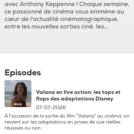
avec Anthony Keppenne ! Chaque semaine,
ce passionné de cinéma vous emmène au
cœur de l'actualité cinématographique,
entre les nouvelles sorties ciné, les
critiques pointues, et les interviews
exclusives. Que vous soyez amateur de
blockbusters hollywoodiens, adepte des
films d'auteur primés à Cannes ou des
documentaires intrigants sur Netflix, ce
podcast est votre rendez-vous
Episodes
incontournable pour ne rien manquer du
programme des salles de cinéma.
Vaïana en live action: les tops et
flops des adaptations Disney
Explorez également les coulisses des plus
07-07-2026
grands studios comme Disney, Amazon ou
HBO, et découvrez les secrets des
À l'occasion de la sortie du film "Vaiana" au cinéma, on
revient sur les adaptations en prises de vue réelles
réalisateurs et des acteurs qui façonnent
réussies ou non.
le paysage cinématographique mondial.