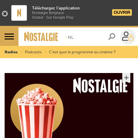
Téléchargez l'application
OUVRIR
Nostalgie Belgique
Gratuit - Sur Google Play
>
NL
Radios
Podcasts
C'est quoi le programme au cinéma ?