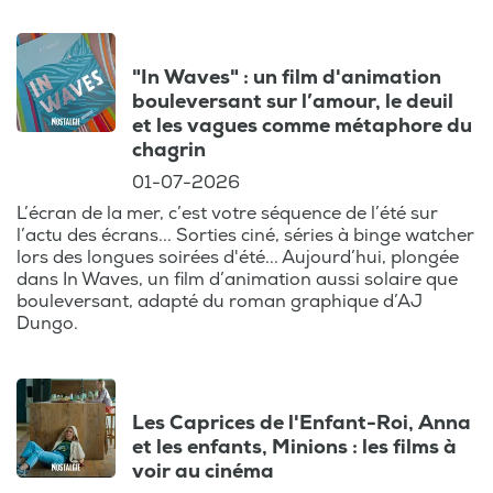
Ce podcast est aussi l'occasion de recevoir
des conseils avisés pour choisir vos
prochaines séances, que ce soit en salle ou
"In Waves" : un film d'animation
en streaming, comme sur Netflix.
bouleversant sur l’amour, le deuil
et les vagues comme métaphore du
chagrin
Retrouvez chaque semaine une analyse
approfondie des films en compétition aux
01-07-2026
Oscars, aux César ou d'autres grands
L’écran de la mer, c’est votre séquence de l’été sur
festivals. Le podcast s'adresse aussi bien
l’actu des écrans... Sorties ciné, séries à binge watcher
lors des longues soirées d'été... Aujourd’hui, plongée
aux cinéphiles avertis qu'à ceux qui
dans In Waves, un film d’animation aussi solaire que
cherchent à enrichir leur culture cinéma.
bouleversant, adapté du roman graphique d’AJ
Que vous soyez fan d'une actrice belge en
Dungo.
devenir ou curieux des nouvelles
tendances venues d'Hollywood, ce podcast
est fait pour vous !
Les Caprices de l'Enfant-Roi, Anna
et les enfants, Minions : les films à
Anthony vous propose également un
voir au cinéma
agenda complet des sorties cinéma à ne