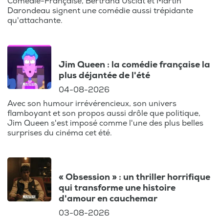
Comédie-Française, Bertrand Usclat et Martin
Ce podcast est aussi l'occasion de recevoir
Darondeau signent une comédie aussi trépidante
des conseils avisés pour choisir vos
qu'attachante.
prochaines séances, que ce soit en salle ou
en streaming, comme sur Netflix.
Jim Queen : la comédie française la
Retrouvez chaque semaine une analyse
plus déjantée de l'été
approfondie des films en compétition aux
04-08-2026
Oscars, aux César ou d'autres grands
Avec son humour irrévérencieux, son univers
festivals. Le podcast s'adresse aussi bien
flamboyant et son propos aussi drôle que politique,
aux cinéphiles avertis qu'à ceux qui
Jim Queen s'est imposé comme l'une des plus belles
cherchent à enrichir leur culture cinéma.
surprises du cinéma cet été.
Que vous soyez fan d'une actrice belge en
devenir ou curieux des nouvelles
tendances venues d'Hollywood, ce podcast
« Obsession » : un thriller horrifique
est fait pour vous !
qui transforme une histoire
d'amour en cauchemar
Anthony vous propose également un
03-08-2026
agenda complet des sorties cinéma à ne