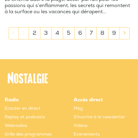
passions qui s’enflamment, les secrets qui remontent
à la surface ou les vacances qui dérapent...
1
2
3
4
5
6
7
8
9
Radio
Accès direct
Ecouter en direct
Mag
Replay et podcasts
S'inscrire à la newsletter
Webradios
Vidéos
Grille des programmes
Evènements