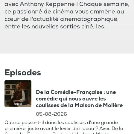
avec Anthony Keppenne ! Chaque semaine,
ce passionné de cinéma vous emmène au
cœur de l'actualité cinématographique,
entre les nouvelles sorties ciné, les
critiques pointues, et les interviews
exclusives. Que vous soyez amateur de
blockbusters hollywoodiens, adepte des
films d'auteur primés à Cannes ou des
documentaires intrigants sur Netflix, ce
podcast est votre rendez-vous
Episodes
incontournable pour ne rien manquer du
programme des salles de cinéma.
De la Comédie-Française : une
comédie qui nous ouvre les
Explorez également les coulisses des plus
coulisses de la Maison de Molière
grands studios comme Disney, Amazon ou
05-08-2026
HBO, et découvrez les secrets des
Que se passe-t-il dans les coulisses d'une grande
réalisateurs et des acteurs qui façonnent
première, juste avant le lever de rideau ? Avec De la
le paysage cinématographique mondial.