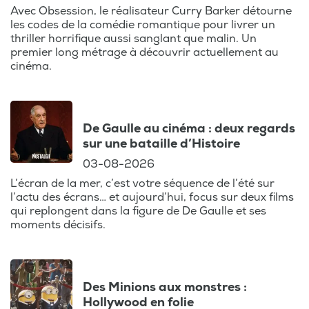
pas manquer, en Belgique et ailleurs. De
Avec Obsession, le réalisateur Curry Barker détourne
les codes de la comédie romantique pour livrer un
plus, suivez l'évolution des plateformes de
thriller horrifique aussi sanglant que malin. Un
streaming comme Netflix ou Amazon, et
premier long métrage à découvrir actuellement au
comment elles transforment notre façon
cinéma.
de consommer des films.
Un ton décontracté, une analyse experte,
De Gaulle au cinéma : deux regards
et surtout, une passion partagée pour le
sur une bataille d’Histoire
cinéma : voilà ce qui vous attend dans
03-08-2026
chaque épisode. Préparez-vous à voir le
cinéma autrement, à travers les yeux d'un
L’écran de la mer, c’est votre séquence de l’été sur
l’actu des écrans… et aujourd’hui, focus sur deux films
journaliste passionné, toujours à l'affût de
qui replongent dans la figure de De Gaulle et ses
la moindre pépite du 7e art. Ajoutez ce
moments décisifs.
podcast à votre programme culturel et
restez au fait des tendances
cinématographiques !
Des Minions aux monstres :
Hollywood en folie