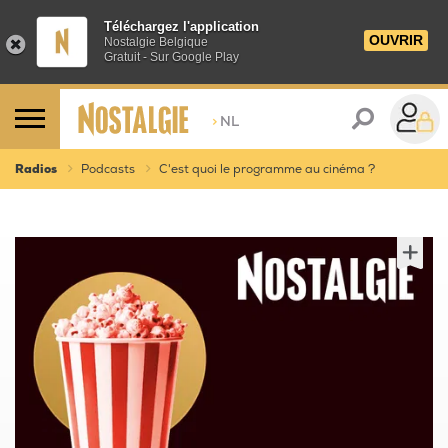
Téléchargez l'application
OUVRIR
Nostalgie Belgique
Gratuit - Sur Google Play
>
NL
Radios
Podcasts
C'est quoi le programme au cinéma ?