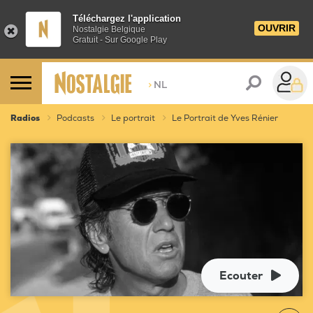
Téléchargez l'application
OUVRIR
Nostalgie Belgique
Gratuit - Sur Google Play
>
NL
Radios
Podcasts
Le portrait
Le Portrait de Yves Rénier
Ecouter