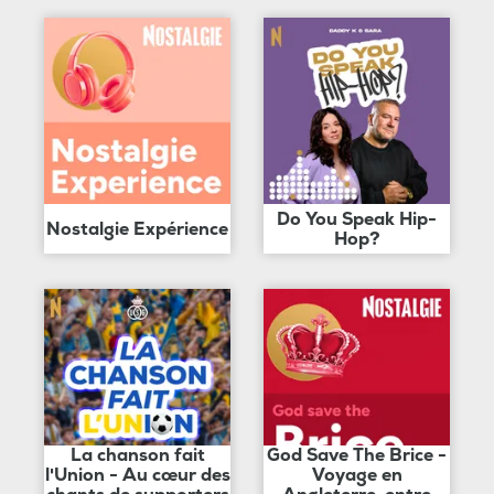
Do You Speak Hip-
Nostalgie Expérience
Hop?
La chanson fait
God Save The Brice -
l'Union - Au cœur des
Voyage en