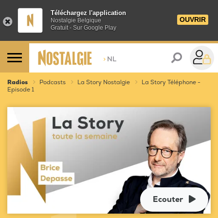
Téléchargez l'application
OUVRIR
Nostalgie Belgique
Gratuit - Sur Google Play
>
NL
Radios
Podcasts
La Story Nostalgie
La Story Téléphone -
Episode 1
Ecouter