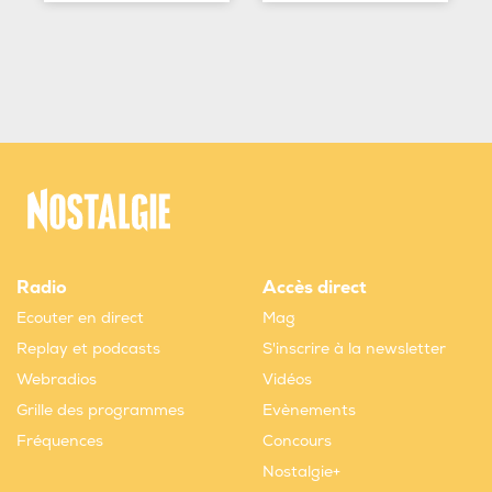
Radio
Accès direct
Ecouter en direct
Mag
Replay et podcasts
S'inscrire à la newsletter
Webradios
Vidéos
Grille des programmes
Evènements
Fréquences
Concours
Nostalgie+