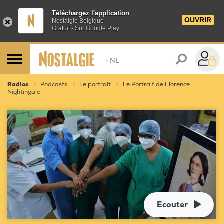
Téléchargez l'application
OUVRIR
Nostalgie Belgique
Gratuit - Sur Google Play
>
NL
Radios
Podcasts
Le portrait
Le Portrait de Florence
Nightingale
Ecouter