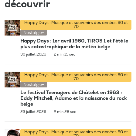
découvrir
Happy Days : Musique et souvenirs des années 60 et
70
Nostalgie+
Happy Days : 1er avril 1960, TIROS 1 et l'été le
plus catastrophique de la météo belge
30 juillet 2026
|
2 min 15 sec
Happy Days : Musique et souvenirs des années 60 et
70
Nostalgie+
Le festival Teenagers de Châtelet en 1963 :
Eddy Mitchell, Adamo et la naissance du rock
belge
23 juillet 2026
|
2 min 28 sec
Happy Days : Musique et souvenirs des années 60 et