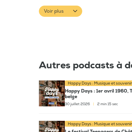
Voir plus
Autres podcasts à d
Happy Days : Musique et souveni
Happy Days : 1er avril 1960, 
belge
30 juillet 2026
|
2 min 15 sec
Happy Days : Musique et souveni
Le festival Teenagers de Chât