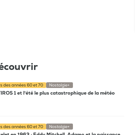
écouvrir
rs des années 60 et 70
Nostalgie+
TIROS 1 et l'été le plus catastrophique de la météo
rs des années 60 et 70
Nostalgie+
elet en 1963 : Eddy Mitchell, Adamo et la naissance