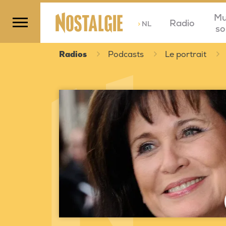
Mu
Radio
>
NL
so
Radios
Podcasts
Le portrait