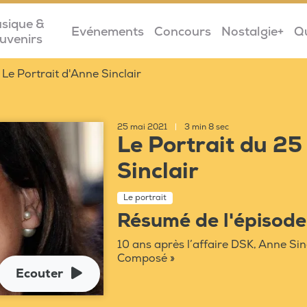
sique &
Evénements
Concours
Nostalgie+
Q
uvenirs
Le Portrait d'Anne Sinclair
25 mai 2021
|
3 min 8 sec
Le Portrait du 2
Sinclair
Le portrait
Résumé de l'épisode
10 ans après l’affaire DSK, Anne Sin
Composé »
Ecouter