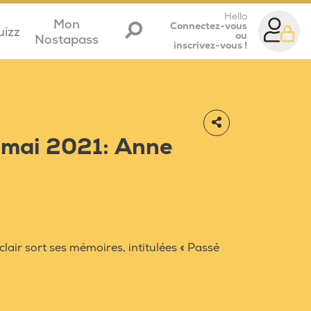
Hello
Mon
Connectez-vous
uizz
ou
Nostapass
inscrivez-vous !
5 mai 2021: Anne
clair sort ses mémoires, intitulées « Passé