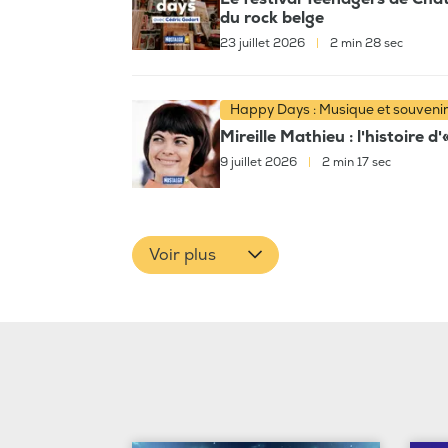
du rock belge
23 juillet 2026
|
2 min 28 sec
Happy Days : Musique et souveni
Mireille Mathieu : l'histoire d
9 juillet 2026
|
2 min 17 sec
Voir plus