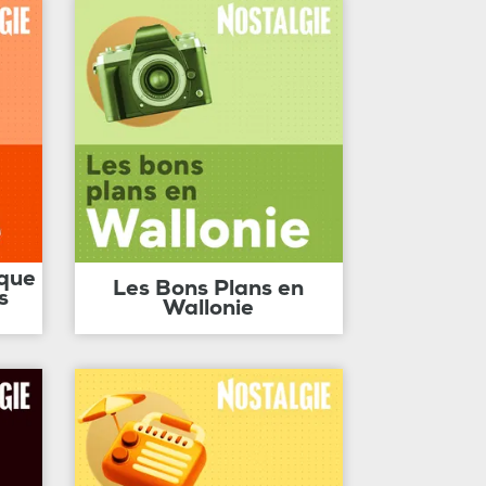
ique
Les Bons Plans en
s
Wallonie