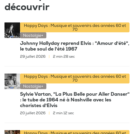
découvrir
Happy Days : Musique et souvenirs des années 60 et
70
Nostalgie+
Johnny Hallyday reprend Elvis : "Amour d'été",
le tube soul de l'été 1967
29 juillet 2026
|
2 min 28 sec
Happy Days : Musique et souvenirs des années 60 et
70
Nostalgie+
Sylvie Vartan, "La Plus Belle pour Aller Danser"
: le tube de 1964 né à Nashville avec les
choristes d'Elvis
20 juillet 2026
|
2 min 12 sec
Happy Days : Musique et souvenirs des années 60 et