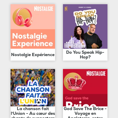
Do You Speak Hip-
Nostalgie Expérience
Hop?
La chanson fait
God Save The Brice -
l'Union - Au cœur des
Voyage en