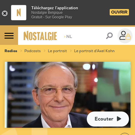
Téléchargez l'application
OUVRIR
Nostalgie Belgique
Gratuit - Sur Google Play
>
NL
Radios
Podcasts
Le portrait
Le portrait d'Axel Kahn
Ecouter