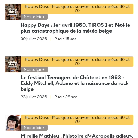
Happy Days : Musique et souvenirs des années 60 et
70
Nostalgie+
Happy Days : 1er avril 1960, TIROS 1 et l'été le
plus catastrophique de la météo belge
30 juillet 2026
|
2 min 15 sec
Happy Days : Musique et souvenirs des années 60 et
70
Nostalgie+
Le festival Teenagers de Châtelet en 1963 :
Eddy Mitchell, Adamo et la naissance du rock
belge
23 juillet 2026
|
2 min 28 sec
Happy Days : Musique et souvenirs des années 60 et
70
Nostalgie+
Mireille Mathieu : l'histoire d'«Acropolis adieu»,