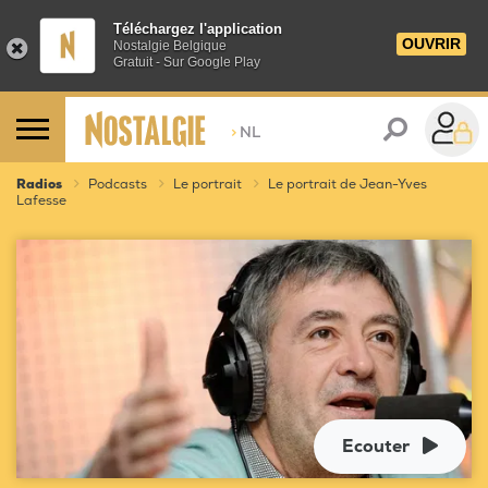
Téléchargez l'application
OUVRIR
Nostalgie Belgique
Gratuit - Sur Google Play
>
NL
Radios
Podcasts
Le portrait
Le portrait de Jean-Yves
Lafesse
Ecouter