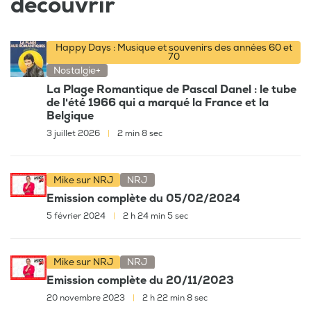
découvrir
Happy Days : Musique et souvenirs des années 60 et
70
Nostalgie+
La Plage Romantique de Pascal Danel : le tube
de l'été 1966 qui a marqué la France et la
Belgique
3 juillet 2026
|
2 min 8 sec
Mike sur NRJ
NRJ
Emission complète du 05/02/2024
5 février 2024
|
2 h 24 min 5 sec
Mike sur NRJ
NRJ
Emission complète du 20/11/2023
20 novembre 2023
|
2 h 22 min 8 sec