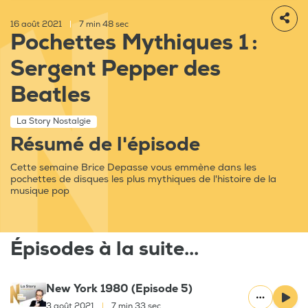
16 août 2021
|
7 min 48 sec
Pochettes Mythiques 1 :
Sergent Pepper des
Beatles
La Story Nostalgie
Résumé de l'épisode
Cette semaine Brice Depasse vous emmène dans les
pochettes de disques les plus mythiques de l'histoire de la
musique pop
Épisodes à la suite...
New York 1980 (Episode 5)
3 août 2021
|
7 min 33 sec