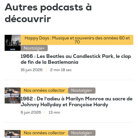
Autres podcasts à
découvrir
Happy Days : Musique et souvenirs des années 60 et
70
Nostalgie+
1966 : Les Beatles au Candlestick Park, le clap
de fin de la Beatlemania
16 juin 2026
|
2 min 18 sec
Nos années collector
Nostalgie+
1962 : De l'adieu à Marilyn Monroe au sacre de
Johnny Hallyday et Françoise Hardy
6 juin 2026
|
13 min
Nos années collector
Nostalgie+