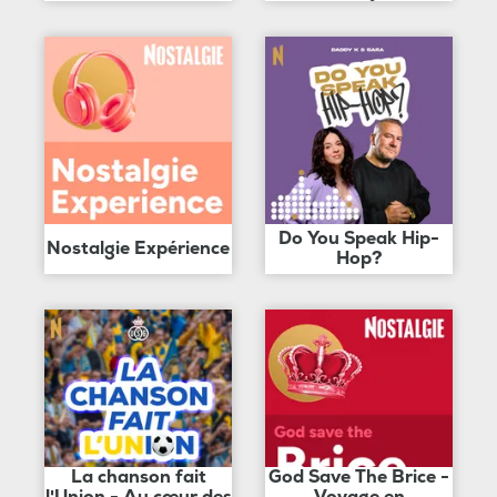
Do You Speak Hip-
Nostalgie Expérience
Hop?
La chanson fait
God Save The Brice -
l'Union - Au cœur des
Voyage en