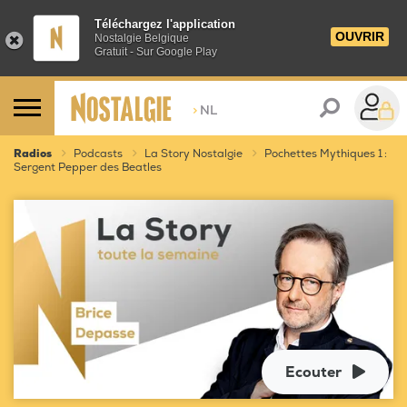
Téléchargez l'application
OUVRIR
Nostalgie Belgique
Gratuit - Sur Google Play
>
NL
Radios
Podcasts
La Story Nostalgie
Pochettes Mythiques 1 :
Sergent Pepper des Beatles
Ecouter