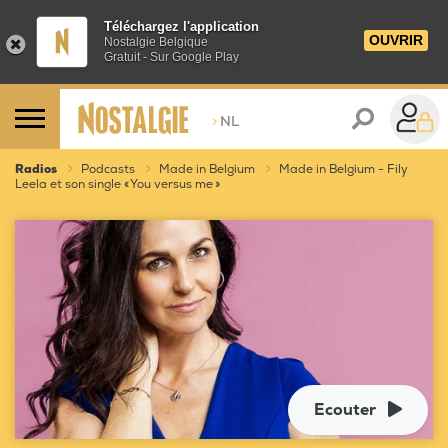
Téléchargez l'application
OUVRIR
Nostalgie Belgique
Gratuit - Sur Google Play
>
NL
Radios
Podcasts
Made in Belgium
Made in Belgium - Fily
Leela et son single « You versus me »
Ecouter