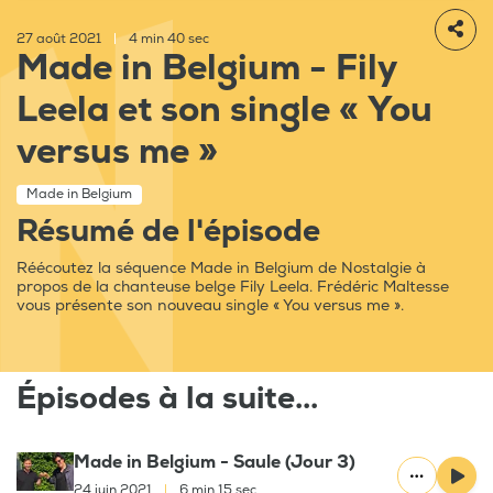
27 août 2021
|
4 min 40 sec
Made in Belgium - Fily
Leela et son single « You
versus me »
Made in Belgium
Résumé de l'épisode
Réécoutez la séquence Made in Belgium de Nostalgie à
propos de la chanteuse belge Fily Leela. Frédéric Maltesse
vous présente son nouveau single « You versus me ».
Épisodes à la suite...
Made in Belgium - Saule (Jour 3)
24 juin 2021
|
6 min 15 sec