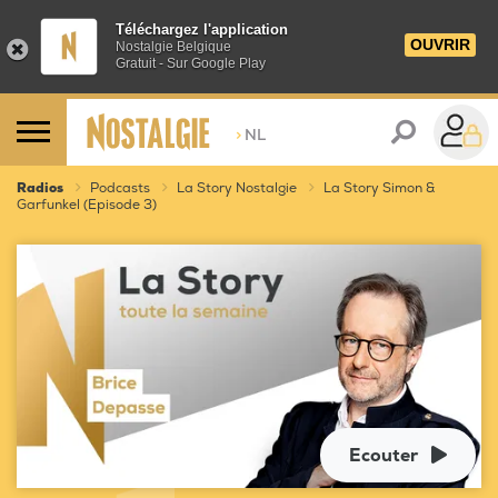
Téléchargez l'application
OUVRIR
Nostalgie Belgique
Gratuit - Sur Google Play
>
NL
Radios
Podcasts
La Story Nostalgie
La Story Simon &
Garfunkel (Episode 3)
Ecouter