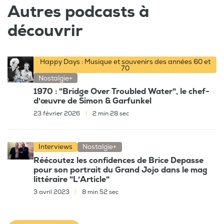
Autres podcasts à
découvrir
Happy Days : Musique et souvenirs des années 60 et
70
Nostalgie+
1970 : "Bridge Over Troubled Water", le chef-
d'œuvre de Simon & Garfunkel
23 février 2026
|
2 min 28 sec
Interviews
Nostalgie+
Réécoutez les confidences de Brice Depasse
pour son portrait du Grand Jojo dans le mag
littéraire "L'Article"
3 avril 2023
|
8 min 52 sec