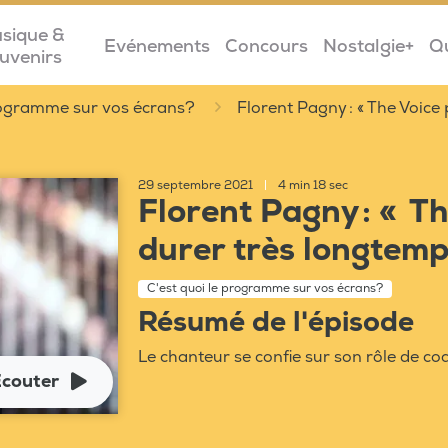
sique &
Evénements
Concours
Nostalgie+
Q
uvenirs
programme sur vos écrans?
Florent Pagny : « The Voice
29 septembre 2021
|
4 min 18 sec
Florent Pagny : « T
durer très longtemp
C'est quoi le programme sur vos écrans?
Résumé de l'épisode
Le chanteur se confie sur son rôle de co
couter