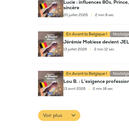
Lucie : influences 80s, Princ
sincère
20 juillet 2026
|
2 min 9 sec
En Avant la Belgique !
Nostalgi
Jérémie Makiese devient JELL
13 juillet 2026
|
2 min 12 sec
En Avant la Belgique !
Nostalgi
Lou B. : L’exigence professio
13 avril 2026
|
2 min 18 sec
Voir plus