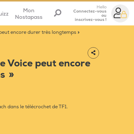
Hello
Mon
Connectez-vous
uizz
ou
Nostapass
inscrivez-vous !
 peut encore durer très longtemps »
he Voice peut encore
s »
ach dans le télécrochet de TF1.