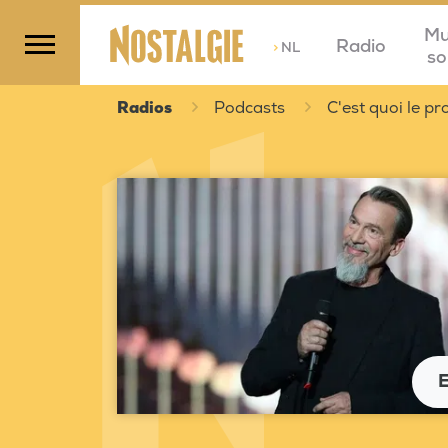
Mu
Radio
>
NL
so
Radios
Podcasts
C'est quoi le 
E