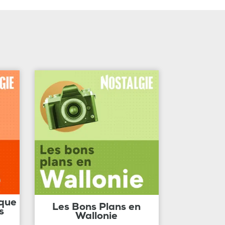
ique
Les Bons Plans en
s
Wallonie