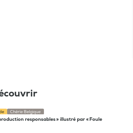
écouvrir
nde
Chérie Belgique
oduction responsables » illustré par « Foule