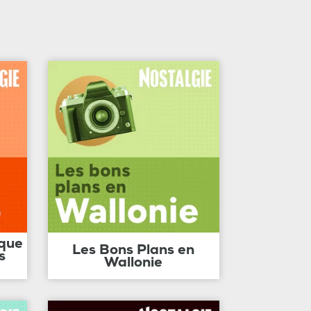
ique
Les Bons Plans en
s
Wallonie