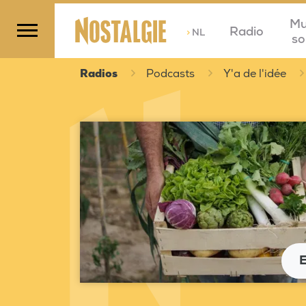
Mu
Radio
>
NL
so
Radios
Podcasts
Y'a de l'idée
E