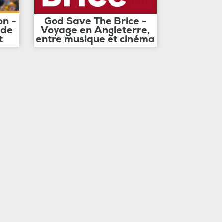
on -
God Save The Brice -
 de
Voyage en Angleterre,
t
entre musique et cinéma