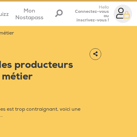
Hello
Mon
Connectez-vous
uizz
ou
Nostapass
inscrivez-vous !
 métier
 les producteurs
 métier
s est trop contraignant, voici une
..