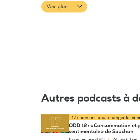
Voir plus
Autres podcasts à d
17 chansons pour changer le mo
ODD 12 : « Consommation et pr
sentimentale » de Souchon
15 septembre 2023
|
24 min 28 sec